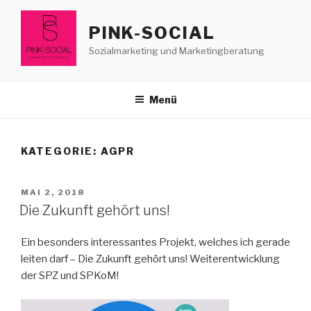
Zum
Inhalt
PINK-SOCIAL
springen
Sozialmarketing und Marketingberatung
Menü
KATEGORIE:
AGPR
VERÖFFENTLICHT
MAI 2, 2018
AM
Die Zukunft gehört uns!
Ein besonders interessantes Projekt, welches ich gerade
leiten darf – Die Zukunft gehört uns! Weiterentwicklung
der SPZ und SPKoM!