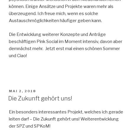
können. Einige Ansätze und Projekte waren mehr als
überzeugend. Ich freue mich, wenn es solche
Austauschmöglichkeiten häufiger geben kann.
Die Entwicklung weiterer Konzepte und Anträge
beschäftigen Pink Social im Moment intensiv, davon aber
demnächst mehr. Jetzt erst mal einen schönen Sommer
und Ciao!
VERÖFFENTLICHT
MAI 2, 2018
AM
Die Zukunft gehört uns!
Ein besonders interessantes Projekt, welches ich gerade
leiten darf – Die Zukunft gehört uns! Weiterentwicklung
der SPZ und SPKoM!