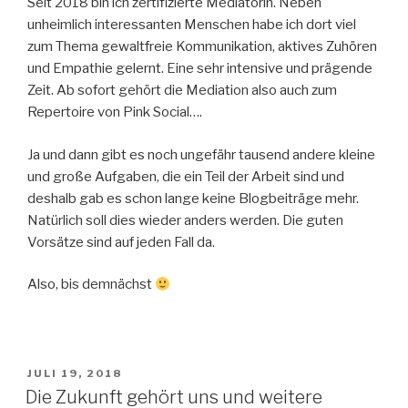
Seit 2018 bin ich zertifizierte Mediatorin. Neben
unheimlich interessanten Menschen habe ich dort viel
zum Thema gewaltfreie Kommunikation, aktives Zuhören
und Empathie gelernt. Eine sehr intensive und prägende
Zeit. Ab sofort gehört die Mediation also auch zum
Repertoire von Pink Social….
Ja und dann gibt es noch ungefähr tausend andere kleine
und große Aufgaben, die ein Teil der Arbeit sind und
deshalb gab es schon lange keine Blogbeiträge mehr.
Natürlich soll dies wieder anders werden. Die guten
Vorsätze sind auf jeden Fall da.
Also, bis demnächst
VERÖFFENTLICHT
JULI 19, 2018
AM
Die Zukunft gehört uns und weitere